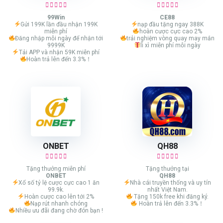
99Win
CE88
Gửi 199K lần đầu nhận 199K
nạp đầu tặng ngay 388K
miễn phí
hoàn cược cực cao 2%
Đăng nhập mỗi ngày để nhận tới
trải nghiệm vòng quay may mắn
9999K
lì xì miễn phí mỗi ngày
Tải APP và nhận 59K miễn phí
Hoàn trả lên đến 3.3%！
ONBET
QH88
Tặng thưởng miễn phí
Tặng thưởng tại
ONBET
QH88
Xổ số tỷ lệ cược cực cao 1 ăn
Nhà cái truyền thống và uy tín
99.9k.
nhất Việt Nam.
Hoàn cược cao lên tới 2%
Tặng 150k free khi đăng ký.
Nạp rút nhanh chóng
Hoàn trả lên đến 3.3%！
Nhiều ưu đãi đang chờ đón bạn !