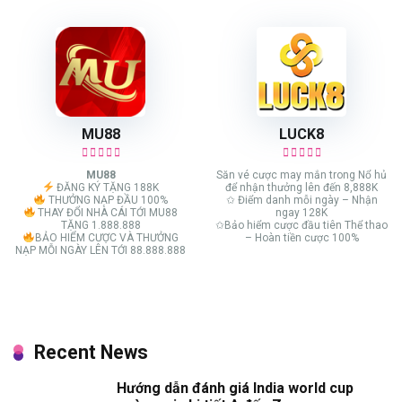
MU88
LUCK8
MU88
Săn vé cược may mắn trong Nổ hủ
ĐĂNG KÝ TẶNG 188K
để nhận thưởng lên đến 8,888K
THƯỞNG NẠP ĐẦU 100%
✩ Điểm danh mỗi ngày – Nhận
THAY ĐỔI NHÀ CÁI TỚI MU88
ngay 128K
TẶNG 1.888.888
✩Bảo hiểm cược đầu tiên Thể thao
BẢO HIỂM CƯỢC VÀ THƯỞNG
– Hoàn tiền cược 100%
NẠP MỖI NGÀY LÊN TỚI 88.888.888
Recent News
Hướng dẫn đánh giá India world cup