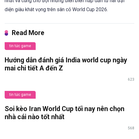
nhất và cùng chờ đợi những diễn biến hấp dẫn từ hai đại
diện giàu khát vọng trên sân cỏ World Cup 2026.
Read More
tin tức game
Hướng dẫn đánh giá India world cup ngày
mai chi tiết A đến Z
623
tin tức game
Soi kèo Iran World Cup tối nay nên chọn
nhà cái nào tốt nhất
568