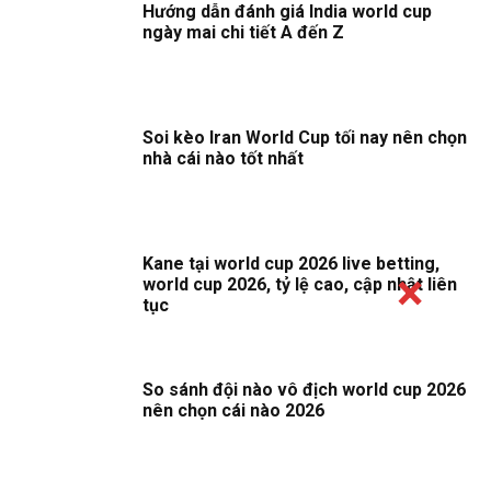
Hướng dẫn đánh giá India world cup
ngày mai chi tiết A đến Z
Soi kèo Iran World Cup tối nay nên chọn
nhà cái nào tốt nhất
Kane tại world cup 2026 live betting,
world cup 2026, tỷ lệ cao, cập nhật liên
tục
So sánh đội nào vô địch world cup 2026
nên chọn cái nào 2026