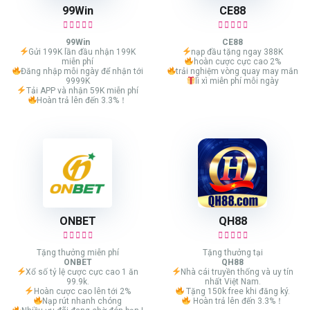
99Win
CE88
99Win
CE88
Gửi 199K lần đầu nhận 199K
nạp đầu tặng ngay 388K
miễn phí
hoàn cược cực cao 2%
Đăng nhập mỗi ngày để nhận tới
trải nghiệm vòng quay may mắn
9999K
lì xì miễn phí mỗi ngày
Tải APP và nhận 59K miễn phí
Hoàn trả lên đến 3.3%！
ONBET
QH88
Tặng thưởng miễn phí
Tặng thưởng tại
ONBET
QH88
Xổ số tỷ lệ cược cực cao 1 ăn
Nhà cái truyền thống và uy tín
99.9k.
nhất Việt Nam.
Hoàn cược cao lên tới 2%
Tặng 150k free khi đăng ký.
Nạp rút nhanh chóng
Hoàn trả lên đến 3.3%！