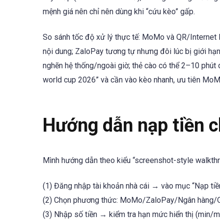
mệnh giá nên chỉ nên dùng khi “cứu kèo” gấp.
So sánh tốc độ xử lý thực tế: MoMo và QR/Internet 
nội dung; ZaloPay tương tự nhưng đôi lúc bị giới hạ
nghẽn hệ thống/ngoài giờ; thẻ cào có thể 2–10 phút 
world cup 2026” và cần vào kèo nhanh, ưu tiên MoM
Hướng dẫn nạp tiền c
Mình hướng dẫn theo kiểu “screenshot-style walkthr
(1) Đăng nhập tài khoản nhà cái → vào mục “Nạp tiề
(2) Chọn phương thức: MoMo/ZaloPay/Ngân hàng/
(3) Nhập số tiền → kiểm tra hạn mức hiển thị (min/