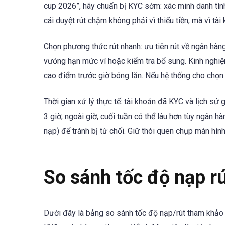
cup 2026”, hãy chuẩn bị KYC sớm: xác minh danh tính
cái duyệt rút chậm không phải vì thiếu tiền, mà vì t
Chọn phương thức rút nhanh: ưu tiên rút về ngân hàng
vướng hạn mức ví hoặc kiểm tra bổ sung. Kinh nghiệm
cao điểm trước giờ bóng lăn. Nếu hệ thống cho chọn 
Thời gian xử lý thực tế: tài khoản đã KYC và lịch s
3 giờ; ngoài giờ, cuối tuần có thể lâu hơn tùy ngân h
nạp) để tránh bị từ chối. Giữ thói quen chụp màn hình
So sánh tốc độ nạp rú
Dưới đây là bảng so sánh tốc độ nạp/rút tham khảo 