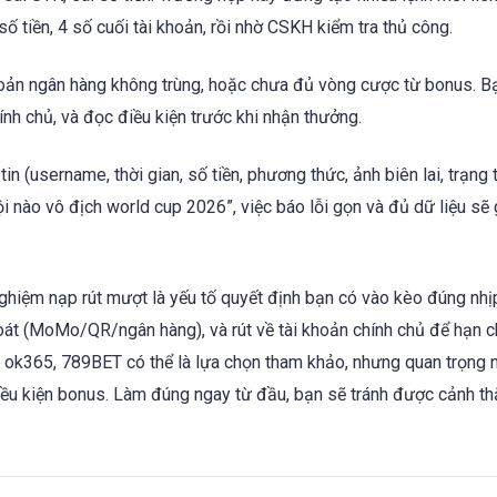
 số tiền, 4 số cuối tài khoản, rồi nhờ CSKH kiểm tra thủ công.
 khoản ngân hàng không trùng, hoặc chưa đủ vòng cược từ bonus. B
nh chủ, và đọc điều kiện trước khi nhận thưởng.
n (username, thời gian, số tiền, phương thức, ảnh biên lai, trạng 
i nào vô địch world cup 2026”, việc báo lỗi gọn và đủ dữ liệu sẽ
 nghiệm nạp rút mượt là yếu tố quyết định bạn có vào kèo đúng nhị
át (MoMo/QR/ngân hàng), và rút về tài khoản chính chủ để hạn c
 ok365, 789BET có thể là lựa chọn tham khảo, nhưng quan trọng 
 điều kiện bonus. Làm đúng ngay từ đầu, bạn sẽ tránh được cảnh th