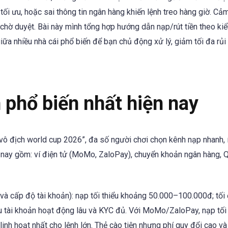
 tối ưu, hoặc sai thông tin ngân hàng khiến lệnh treo hàng giờ. Cả
 chờ duyệt. Bài này mình tổng hợp hướng dẫn nạp/rút tiền theo ki
iữa nhiều nhà cái phổ biến để bạn chủ động xử lý, giảm tối đa rủi 
 phổ biến nhất hiện nay
vô địch world cup 2026”, đa số người chơi chọn kênh nạp nhanh, ít
 nay gồm: ví điện tử (MoMo, ZaloPay), chuyển khoản ngân hàng, 
và cấp độ tài khoản): nạp tối thiểu khoảng 50.000–100.000đ; tối
ếu tài khoản hoạt động lâu và KYC đủ. Với MoMo/ZaloPay, nạp tối 
nh hoạt nhất cho lệnh lớn. Thẻ cào tiện nhưng phí quy đổi cao và