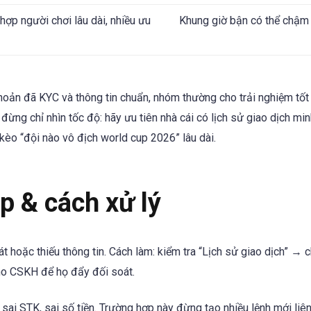
hợp người chơi lâu dài, nhiều ưu
Khung giờ bận có thể chậm
 khoản đã KYC và thông tin chuẩn, nhóm thường cho trải nghiệm tốt 
đừng chỉ nhìn tốc độ: hãy ưu tiên nhà cái có lịch sử giao dịch mi
èo “đội nào vô địch world cup 2026” lâu dài.
p & cách xử lý
át hoặc thiếu thông tin. Cách làm: kiểm tra “Lịch sử giao dịch” →
ho CSKH để họ đẩy đối soát.
 sai STK, sai số tiền. Trường hợp này đừng tạo nhiều lệnh mới liên