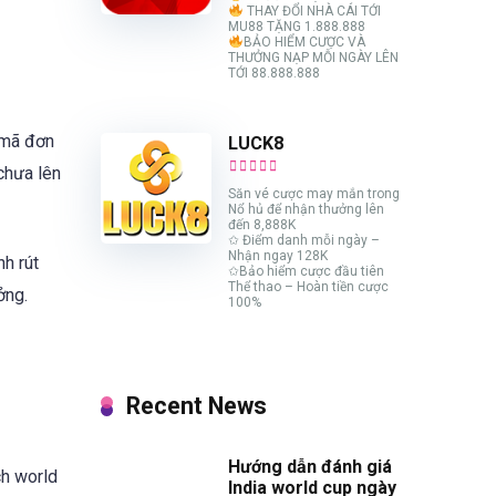
THAY ĐỔI NHÀ CÁI TỚI
MU88 TẶNG 1.888.888
BẢO HIỂM CƯỢC VÀ
THƯỞNG NẠP MỖI NGÀY LÊN
TỚI 88.888.888
 mã đơn
LUCK8
 chưa lên
Săn vé cược may mắn trong
Nổ hủ để nhận thưởng lên
đến 8,888K
✩ Điểm danh mỗi ngày –
Nhận ngay 128K
h rút
✩Bảo hiểm cược đầu tiên
Thể thao – Hoàn tiền cược
ởng.
100%
Recent News
Hướng dẫn đánh giá
ch world
India world cup ngày