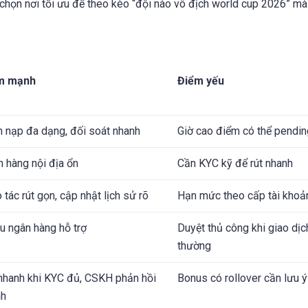
 chọn nơi tối ưu để theo kèo “đội nào vô địch world cup 2026” m
m mạnh
Điểm yếu
 nạp đa dạng, đối soát nhanh
Giờ cao điểm có thể pendin
 hàng nội địa ổn
Cần KYC kỹ để rút nhanh
 tác rút gọn, cập nhật lịch sử rõ
Hạn mức theo cấp tài khoả
u ngân hàng hỗ trợ
Duyệt thủ công khi giao dịc
thường
nhanh khi KYC đủ, CSKH phản hồi
Bonus có rollover cần lưu ý
nh