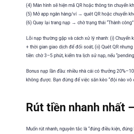
(4) Màn hình sẽ hiện mã QR hoặc thông tin chuyển k
(5) Mở app ngân hàng/ví → quét QR hoặc chuyển kho
(6) Quay lại trang nạp → chờ trạng thái “Thành công”
Lỗi nạp thường gặp và cách xử lý nhanh: (i) Chuyển 
+ thời gian giao dịch để đối soát; (ii) Quét QR nhưn
tiền: chờ 3–5 phút, kiểm tra lịch sử nạp, nếu “pendin
Bonus nạp lần đầu: nhiều nhà cái có thưởng 20%–100%
không được. Bạn đừng để việc săn kèo “đội nào vô đ
Rút tiền nhanh nhất –
Muốn rút nhanh, nguyên tắc là “đúng điều kiện, đúng 