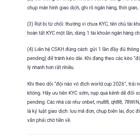
chụp màn hình giao dịch, ghi rõ ngân hàng, thời gian,
(3) Rút bị từ chối: thường vì chưa KYC, tên chủ tài
hoàn tất KYC một lần, dùng 1 tài khoản ngân hàng chí
(4) Liên hệ CSKH đúng cách: gửi 1 lần đầy đủ thông ti
pending) để tránh kéo dài. Khi đang theo các kèo “độ
lý nhanh hơn rất nhiều.
Khi theo dõi “đội nào vô địch world cup 2026”, trải
không. Hãy ưu tiên KYC sớm, nạp qua kênh dễ đối so
pending. Các nhà cái như onbet, mu88, qh88, 78WIN,
là kỷ luật giao dịch: lưu mã đơn, chụp biên lai, đọc
vẫn phải chờ tiền về.