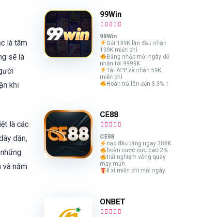
i
99Win
99Win
c là tâm
Gửi 199K lần đầu nhận
199K miễn phí
ng sẽ là
Đăng nhập mỗi ngày để
nhận tới 9999K
gười
Tải APP và nhận 59K
miễn phí
Hoàn trả lên đến 3.3%！
ận khi
CE88
ệt là các
CE88
 dày dặn,
nạp đầu tặng ngay 388K
hoàn cược cực cao 2%
h những
trải nghiệm vòng quay
may mắn
n và nắm
lì xì miễn phí mỗi ngày
ONBET