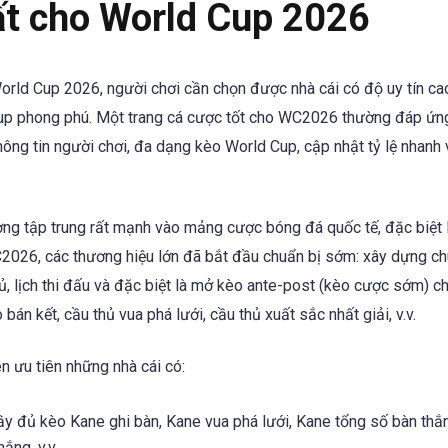
ất cho World Cup 2026
orld Cup 2026, người chơi cần chọn được nhà cái có độ uy tín cao,
Cup phong phú. Một trang cá cược tốt cho WC2026 thường đáp ứn
hông tin người chơi, đa dạng kèo World Cup, cập nhật tỷ lệ nhanh 
ng tập trung rất mạnh vào mảng cược bóng đá quốc tế, đặc biệt 
C2026, các thương hiệu lớn đã bắt đầu chuẩn bị sớm: xây dựng c
hủ, lịch thi đấu và đặc biệt là mở kèo ante-post (kèo cược sớm) c
bán kết, cầu thủ vua phá lưới, cầu thủ xuất sắc nhất giải, v.v.
n ưu tiên những nhà cái có:
y đủ kèo Kane ghi bàn, Kane vua phá lưới, Kane tổng số bàn thắ
ắng, v.v.