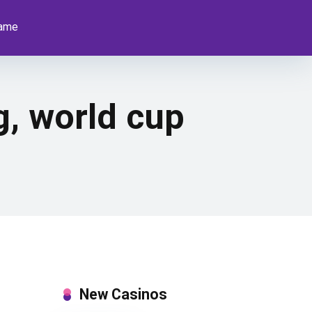
game
g, world cup
New Casinos