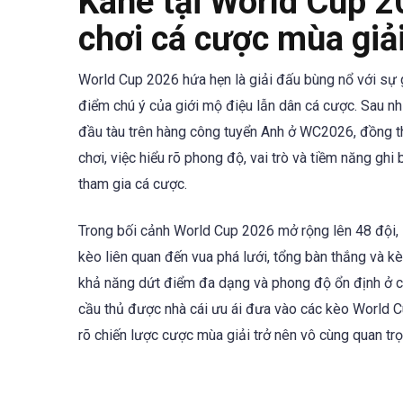
Kane tại World Cup 2
chơi cá cược mùa giả
World Cup 2026 hứa hẹn là giải đấu bùng nổ với sự 
điểm chú ý của giới mộ điệu lẫn dân cá cược. Sau n
đầu tàu trên hàng công tuyển Anh ở WC2026, đồng th
chơi, việc hiểu rõ phong độ, vai trò và tiềm năng ghi
tham gia cá cược.
Trong bối cảnh World Cup 2026 mở rộng lên 48 đội, s
kèo liên quan đến vua phá lưới, tổng bàn thắng và k
khả năng dứt điểm đa dạng và phong độ ổn định ở c
cầu thủ được nhà cái ưu ái đưa vào các kèo World Cu
rõ chiến lược cược mùa giải trở nên vô cùng quan trọ