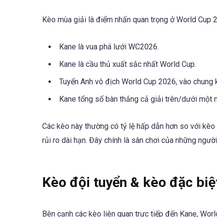
Kèo mùa giải là điểm nhấn quan trọng ở World Cup 2
Kane là vua phá lưới WC2026.
Kane là cầu thủ xuất sắc nhất World Cup.
Tuyển Anh vô địch World Cup 2026, vào chung k
Kane tổng số bàn thắng cả giải trên/dưới một 
Các kèo này thường có tỷ lệ hấp dẫn hơn so với kèo 
rủi ro dài hạn. Đây chính là sân chơi của những ngườ
Kèo đội tuyển & kèo đặc bi
Bên cạnh các kèo liên quan trực tiếp đến Kane, Wor