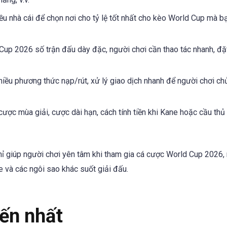
u nhà cái để chọn nơi cho tỷ lệ tốt nhất cho kèo World Cup mà b
up 2026 số trận đấu dày đặc, người chơi cần thao tác nhanh, đặ
hiều phương thức nạp/rút, xử lý giao dịch nhanh để người chơi c
cược mùa giải, cược dài hạn, cách tính tiền khi Kane hoặc cầu thủ
hỉ giúp người chơi yên tâm khi tham gia cá cược World Cup 2026,
e và các ngôi sao khác suốt giải đấu.
ến nhất