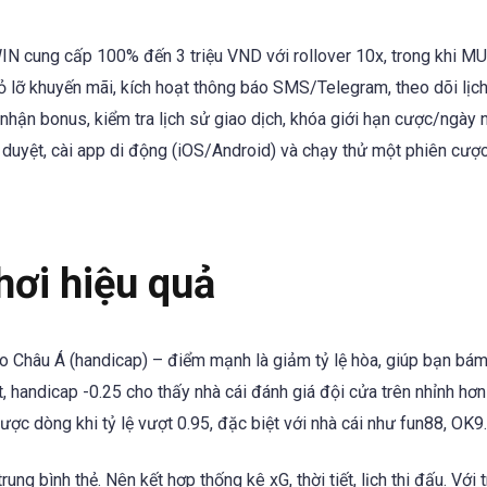
N cung cấp 100% đến 3 triệu VND với rollover 10x, trong khi M
lỡ khuyến mãi, kích hoạt thông báo SMS/Telegram, theo dõi lịch
 nhận bonus, kiểm tra lịch sử giao dịch, khóa giới hạn cược/ngày
h duyệt, cài app di động (iOS/Android) và chạy thử một phiên cượ
hơi hiệu quả
o Châu Á (handicap) – điểm mạnh là giảm tỷ lệ hòa, giúp bạn bám
, handicap -0.25 cho thấy nhà cái đánh giá đội cửa trên nhỉnh hơ
ược dòng khi tỷ lệ vượt 0.95, đặc biệt với nhà cái như fun88, OK9.
ung bình thẻ. Nên kết hợp thống kê xG, thời tiết, lịch thi đấu. Với 