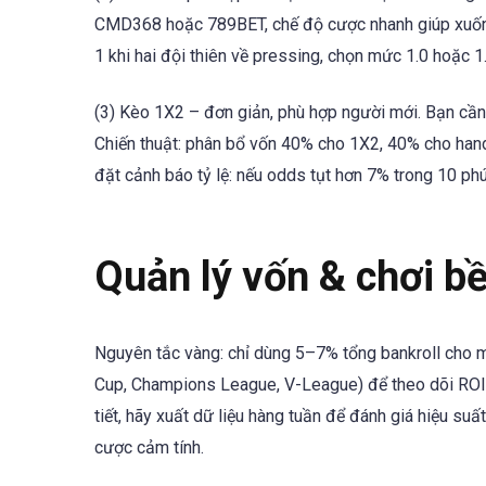
CMD368 hoặc 789BET, chế độ cược nhanh giúp xuống ti
1 khi hai đội thiên về pressing, chọn mức 1.0 hoặc 1
(3) Kèo 1X2 – đơn giản, phù hợp người mới. Bạn cần 
Chiến thuật: phân bổ vốn 40% cho 1X2, 40% cho han
đặt cảnh báo tỷ lệ: nếu odds tụt hơn 7% trong 10 phú
Quản lý vốn & chơi b
Nguyên tắc vàng: chỉ dùng 5–7% tổng bankroll cho mỗi
Cup, Champions League, V-League) để theo dõi ROI. 
tiết, hãy xuất dữ liệu hàng tuần để đánh giá hiệu suấ
cược cảm tính.