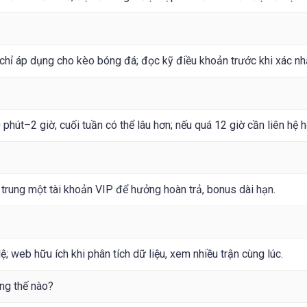
chỉ áp dụng cho kèo bóng đá; đọc kỹ điều khoản trước khi xác nh
phút–2 giờ, cuối tuần có thể lâu hơn; nếu quá 12 giờ cần liên hệ h
trung một tài khoản VIP để hưởng hoàn trả, bonus dài hạn.
; web hữu ích khi phân tích dữ liệu, xem nhiều trận cùng lúc.
ng thế nào?