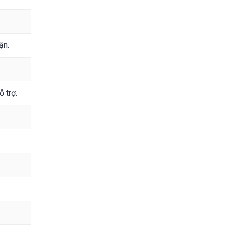
ận.
ỗ trợ.