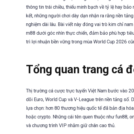
thông tin trái chiều, thiếu minh bạch về tỷ lệ hay b
kết, những người chơi dày dạn nhận ra rằng nền tảng 
nghiệm dài lâu. Bài viết này đóng vai trò kim chỉ 
m88 dưới góc nhìn thực chiến, đảm bảo phù hợp tiêu 
trì lợi nhuận bền vững trong mùa World Cup 2026 cũn
Tổng quan trang cá đ
Thị trường cá cược trực tuyến Việt Nam bước vào 2
dõi Euro, World Cup và V-League trên nền tảng số. D
lựa chọn: hơn 80 thương hiệu quốc tế đã bản địa hóa g
hoặc crypto. Những cái tên quen thuộc như fun88, o
và chương trình VIP nhằm giữ chân cao thủ.