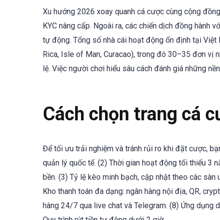
Xu hướng 2026 xoay quanh cá cược cùng cộng đồng (s
KYC nâng cấp. Ngoài ra, các chiến dịch đồng hành vớ
tự động. Tổng số nhà cái hoạt động ổn định tại Việ
Rica, Isle of Man, Curacao), trong đó 30–35 đơn v
lệ. Việc người chơi hiểu sâu cách đánh giá những nề
Cách chọn trang cá cư
Để tối ưu trải nghiệm và tránh rủi ro khi đặt cược, bạ
quản lý quốc tế. (2) Thời gian hoạt động tối thiểu 3
bền. (3) Tỷ lệ kèo minh bạch, cập nhật theo các sàn 
Kho thanh toán đa dạng: ngân hàng nội địa, QR, crypt
hàng 24/7 qua live chat và Telegram. (8) Ứng dụng di 
Quy trình rút tiền tự động dưới 2 giờ.