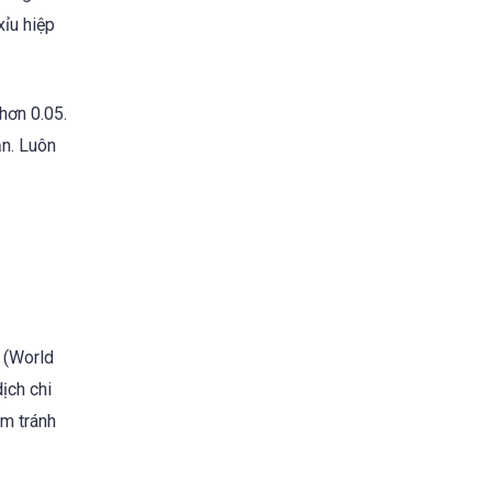
xỉu hiệp
hơn 0.05.
ận. Luôn
i (World
ịch chi
ằm tránh