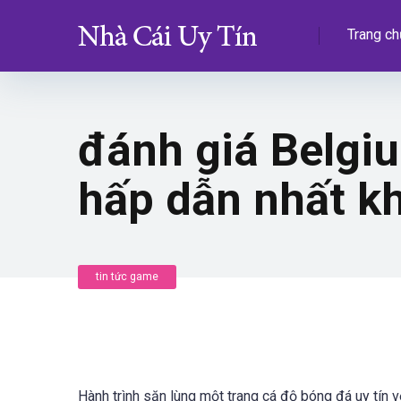
Trang ch
đánh giá Belgi
hấp dẫn nhất k
tin tức game
Hành trình săn lùng một trang cá độ bóng đá uy tín v