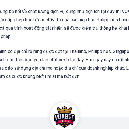
ững bề nổi về chất lượng dịch vụ cũng như tiện ích tại đây thì 
c cấp phép hoạt động đầy đủ của các hiệp hội Philippines hàng
 cả quá trình hoạt động tất nhiên sẽ được kiểm tra, thống kê, khai
 pháp.
hính có địa chỉ rõ ràng được đặt tại Thailand, Philippines, Singap
anh em đảm bảo yên tâm đặt cược tại đây. Bởi ngày nay có rất nh
lừa đảo sử dụng địa chỉ ma hoặc địa chỉ của doanh nghiệp khác. L
em cá cược không biết tìm ai mà bắt đền.