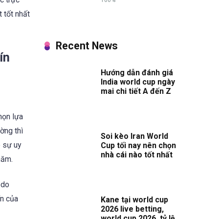
100%
 tốt nhất
Recent News
ín
Hướng dẫn đánh giá
India world cup ngày
mai chi tiết A đến Z
họn lựa
ờng thì
Soi kèo Iran World
ó sự uy
Cup tối nay nên chọn
nhà cái nào tốt nhất
 năm.
 do
ín của
Kane tại world cup
2026 live betting,
world cup 2026, tỷ lệ