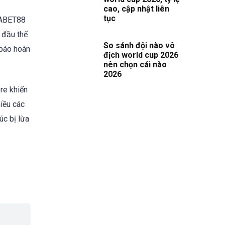
cao, cập nhật liên
tục
VUABET88
 đầu thế
So sánh đội nào vô
 báo hoàn
địch world cup 2026
nên chọn cái nào
2026
ore khiến
iều các
úc bị lừa