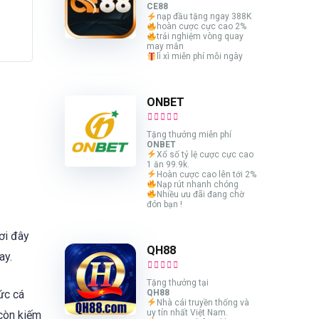
CE88
nạp đầu tặng ngay 388K
hoàn cược cực cao 2%
trải nghiệm vòng quay
may mắn
lì xì miễn phí mỗi ngày
ONBET
Tặng thưởng miễn phí
ONBET
Xổ số tỷ lệ cược cực cao
1 ăn 99.9k.
Hoàn cược cao lên tới 2%
Nạp rút nhanh chóng
Nhiều ưu đãi đang chờ
đón bạn !
ơi đây
QH88
ay.
Tặng thưởng tại
ức cá
QH88
Nhà cái truyền thống và
uy tín nhất Việt Nam.
 còn kiếm