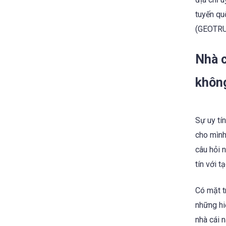
tuyến qu
(GEOTRU
Nhà c
khôn
Sự uy tí
cho mình
câu hỏi 
tín với 
Có mặt t
những hi
nhà cái 