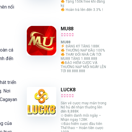
Tặng 150k free khi đăng
ký.
 nên nổi
Hoàn trả lên đến 3.3%！
MU88
MU88
ĐĂNG KÝ TẶNG 188K
đoàn cá
THƯỞNG NẠP ĐẦU 100%
THAY ĐỔI NHÀ CÁI TỚI
ính đến
MU88 TẶNG 1.888.888
BẢO HIỂM CƯỢC VÀ
THƯỞNG NẠP MỖI NGÀY LÊN
TỚI 88.888.888
át triển
LUCK8
. Nơi
 Cagayan
Săn vé cược may mắn trong
Nổ hủ để nhận thưởng lên
đến 8,888K
✩ Điểm danh mỗi ngày –
Nhận ngay 128K
ng của
✩Bảo hiểm cược đầu tiên
Thể thao – Hoàn tiền cược
c trực