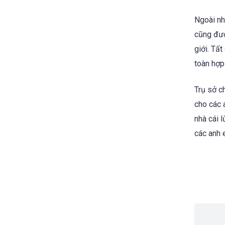
Ngoài nh
cũng đượ
giới. Tất
toàn hợp
Trụ sở c
cho các 
nhà cái 
các anh 