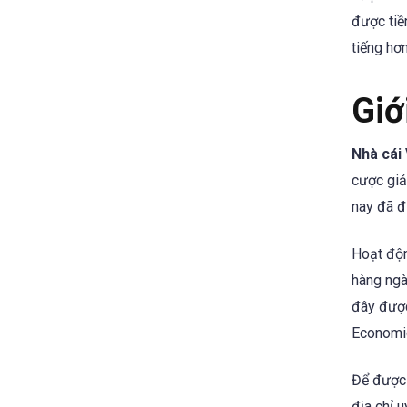
được tiền
tiếng hơn
Giớ
Nhà cái
cược giả
nay đã đ
Hoạt độn
hàng ngà
đây được
Economic
Để được 
địa chỉ 