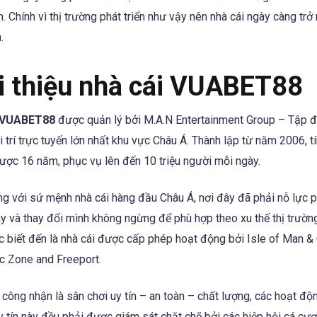
. Chính vì thị trường phát triển như vậy nên nhà cái ngày càng trở
.
i thiệu nhà cái VUABET88
 VUABET88
được quản lý bởi M.A.N Entertainment Group – Tập 
i trí trực tuyến lớn nhất khu vực Châu Á. Thành lập từ năm 2006, t
ược 16 năm, phục vụ lên đến 10 triệu người mỗi ngày.
g với sứ mệnh nhà cái hàng đầu Châu Á, nơi đây đã phải nỗ lực ph
y và thay đổi mình không ngừng để phù hợp theo xu thế thị trường
 biết đến là nhà cái được cấp phép hoạt động bởi Isle of Man &
 Zone and Freeport.
công nhận là sân chơi uy tín – an toàn – chất lượng, các hoạt độ
uy tín này đều phải được giám sát chặt chẽ bởi các hiệp hội cá cượ