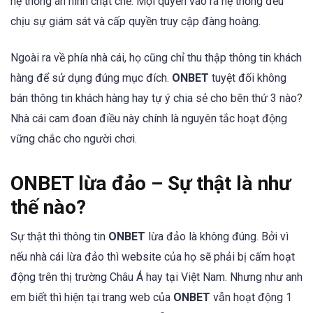
hệ thống an ninh chặt chẽ. Mọi quyền vào ra hệ thống đều
chịu sự giám sát và cấp quyền truy cập đàng hoàng.
Ngoài ra về phía nhà cái, họ cũng chỉ thu thập thông tin khách
hàng để sử dụng đúng mục đích.
ONBET
tuyệt đối không
bán thông tin khách hàng hay tự ý chia sẻ cho bên thứ 3 nào?
Nhà cái cam đoan điều này chính là nguyên tắc hoạt động
vững chắc cho người chơi.
ONBET lừa đảo – Sự thật là như
thế nào?
Sự thật thì thông tin
ONBET
lừa đảo là không đúng. Bởi vì
nếu nhà cái lừa đảo thì website của họ sẽ phải bị cấm hoạt
động trên thị trường Châu Á hay tại Việt Nam. Nhưng như anh
em biết thì hiện tại trang web của
ONBET
vẫn hoạt động 1