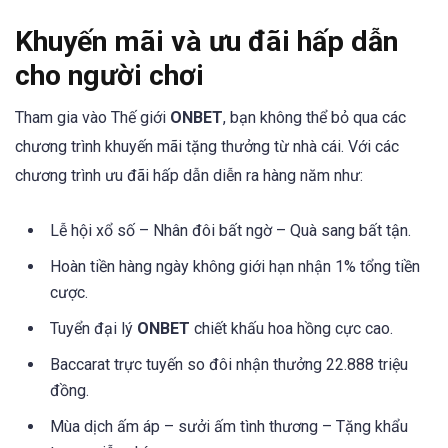
Khuyến mãi và ưu đãi hấp dẫn
cho người chơi
Tham gia vào Thế giới
ONBET
, bạn không thể bỏ qua các
chương trình khuyến mãi tặng thưởng từ nhà cái. Với các
chương trình ưu đãi hấp dẫn diễn ra hàng năm như:
Lễ hội xổ số – Nhân đôi bất ngờ – Quà sang bất tận.
Hoàn tiền hàng ngày không giới hạn nhận 1% tổng tiền
cược.
Tuyển đại lý
ONBET
chiết khấu hoa hồng cực cao.
Baccarat trực tuyến so đôi nhận thưởng 22.888 triệu
đồng.
Mùa dịch ấm áp – sưởi ấm tình thương – Tặng khẩu