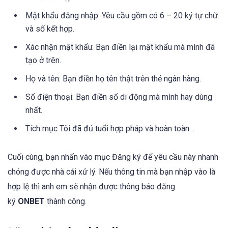
Mật khẩu đăng nhập: Yêu cầu gồm có 6 – 20 ký tự chữ
và số kết hợp.
Xác nhận mật khẩu: Bạn điền lại mật khẩu mà mình đã
tạo ở trên.
Họ và tên: Bạn điền họ tên thật trên thẻ ngân hàng.
Số điện thoại: Bạn điền số di động mà mình hay dùng
nhất.
Tích mục Tôi đã đủ tuổi hợp pháp và hoàn toàn…
Cuối cùng, bạn nhấn vào mục Đăng ký để yêu cầu này nhanh
chóng được nhà cái xử lý. Nếu thông tin mà bạn nhập vào là
hợp lệ thì anh em sẽ nhận được thông báo đăng
ký
ONBET
thành công.