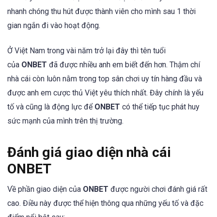
nhanh chóng thu hút được thành viên cho mình sau 1 thời
gian ngắn đi vào hoạt động.
Ở Việt Nam trong vài năm trở lại đây thì tên tuổi
của
ONBET
đã được nhiều anh em biết đến hơn. Thậm chí
nhà cái còn luôn nằm trong top sân chơi uy tín hàng đầu và
được anh em cược thủ Việt yêu thích nhất. Đây chính là yếu
tố và cũng là động lực để
ONBET
có thể tiếp tục phát huy
sức mạnh của mình trên thị trường.
Đánh giá giao diện nhà cái
ONBET
Về phần giao diện của
ONBET
được người chơi đánh giá rất
cao. Điều này được thể hiện thông qua những yếu tố và đặc