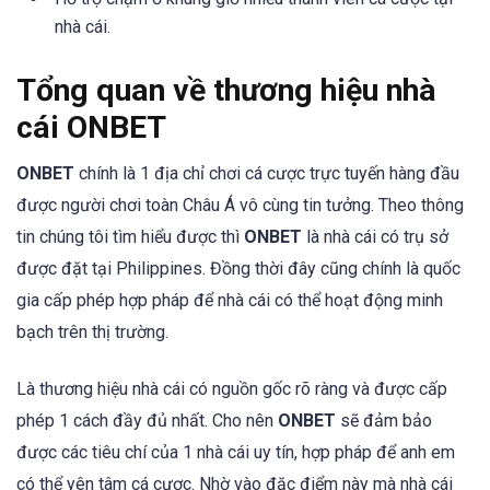
nhà cái.
Tổng quan về thương hiệu nhà
cái ONBET
ONBET
chính là 1 địa chỉ chơi cá cược trực tuyến hàng đầu
được người chơi toàn Châu Á vô cùng tin tưởng. Theo thông
tin chúng tôi tìm hiểu được thì
ONBET
là nhà cái có trụ sở
được đặt tại Philippines. Đồng thời đây cũng chính là quốc
gia cấp phép hợp pháp để nhà cái có thể hoạt động minh
bạch trên thị trường.
Là thương hiệu nhà cái có nguồn gốc rõ ràng và được cấp
phép 1 cách đầy đủ nhất. Cho nên
ONBET
sẽ đảm bảo
được các tiêu chí của 1 nhà cái uy tín, hợp pháp để anh em
có thể yên tâm cá cược. Nhờ vào đặc điểm này mà nhà cái