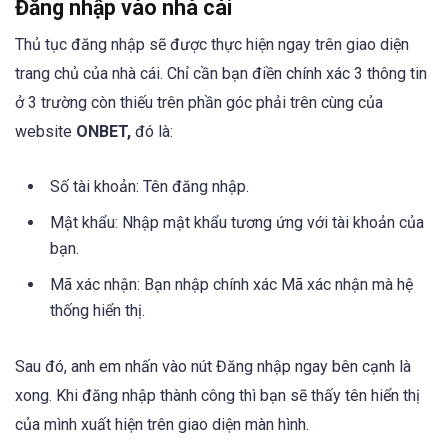
Đăng nhập vào nhà cái
Thủ tục đăng nhập sẽ được thực hiện ngay trên giao diện
trang chủ của nhà cái. Chỉ cần bạn điền chính xác 3 thông tin
ở 3 trường còn thiếu trên phần góc phải trên cùng của
website
ONBET,
đó là:
Số tài khoản: Tên đăng nhập.
Mật khẩu: Nhập mật khẩu tương ứng với tài khoản của
bạn.
Mã xác nhận: Bạn nhập chính xác Mã xác nhận mà hệ
thống hiển thị.
Sau đó, anh em nhấn vào nút Đăng nhập ngay bên cạnh là
xong. Khi đăng nhập thành công thì bạn sẽ thấy tên hiển thị
của mình xuất hiện trên giao diện màn hình.