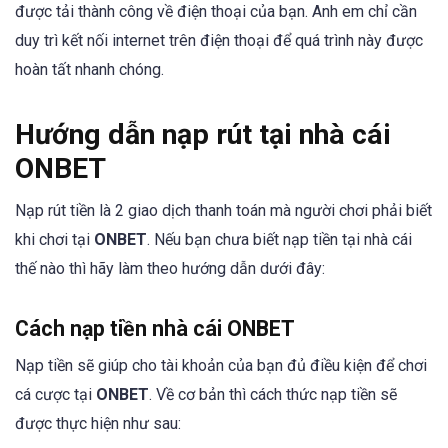
được tải thành công về điện thoại của bạn. Anh em chỉ cần
duy trì kết nối internet trên điện thoại để quá trình này được
hoàn tất nhanh chóng.
Hướng dẫn nạp rút tại nhà cái
ONBET
Nạp rút tiền là 2 giao dịch thanh toán mà người chơi phải biết
khi chơi tại
ONBET
. Nếu bạn chưa biết nạp tiền tại nhà cái
thế nào thì hãy làm theo hướng dẫn dưới đây:
Cách nạp tiền nhà cái ONBET
Nạp tiền sẽ giúp cho tài khoản của bạn đủ điều kiện để chơi
cá cược tại
ONBET
. Về cơ bản thì cách thức nạp tiền sẽ
được thực hiện như sau: