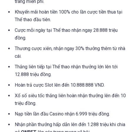
trang miễn phí.
Khuyến mãi hoàn tiền 100% cho lần cược tiền thua tại
Thể thao đầu tiên.
Cược mỗi ngày tại Thể thao nhận ngay 28.888 triệu
đồng.
Thương cược xiên, nhận ngay 30% thưởng thêm từ nhà
cái.
Thắng liên tiếp tại Thể thao nhận thưởng lớn lên tới
12.888 triệu đồng.
Hoàn trả cược Slot lên đến 10.888.888 VND.
Xổ số siêu tốc thắng liên hoàn nhận thưởng lên đến 10
triệu đồng.
Nạp tiền lần đầu Casino nhận 6.999 triệu đồng.
Nhận phần thưởng hấp dẫn lên đến 1.288 triệu khi chia