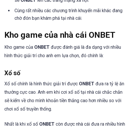
sẻ
ONBET
lên các trang mạng xã hội.
Cùng rất nhiều các chương trình khuyến mãi khác đang
chờ đón bạn khám phá tại nhà cái.
Kho game của nhà cái ONBET
Kho game của
ONBET
được đánh giá là đa dạng với nhiều
hình thức giải trí cho anh em lựa chọn, đó chính là:
Xổ số
Xổ số chính là hình thức giải trí được
ONBET
đưa ra tỷ lệ ăn
thưởng cực cao. Anh em khi cơi xổ số tại nhà cái chắc chắn
sẽ kiếm về cho mình khoản tiền thắng cao hơn nhiều so với
chơi xổ số truyền thống.
Nhất là khi xổ số
ONBET
còn được nhà cái đưa ra nhiều hình