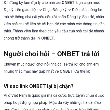
Để đăng ký làm đại lý cho nhà cái
ONBET
, bạn chọn mục
Đại lý trên giao diện -> Chọn Đăng ký -> Điền các thông tin
mà hệ thống nhà cái yêu cầu rồi nhấn Đăng ký. Sau đó, nhân
viên nhà cái sẽ liên hệ tới bạn để xác minh các thông tin cần
thiết. Thành viên làm theo các yêu cầu của nhà cái để nhanh
chóng trở thành đại lý
ONBET
.
Người chơi hỏi – ONBET trả lời
Chuyên mục người chơi hỏi nhà cái sẽ trả lời cho anh em
những thắc mắc hay gặp nhất về
ONBET
. Cụ thể là:
Vì sao link ONBET
lại bị chặn?
Vì ở Việt Nam là quốc gia mà cá cược trực tuyến chưa được
phép hoạt động hợp pháp. Mặc dù vậy những nhà cái đáp
ứng được tiêu chí hợp pháp của các tổ chức trên thế giới