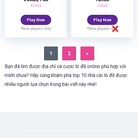
Play Now
Play Now
*New players only
*New players only
1
2
»
Bạn đã tìm được địa chỉ cá cược lô đề online phù hợp với
mình chưa? Hãy cùng khám phá top 10 nhà cái lô đề được
nhiều người lựa chọn trong bài viết này nhé!