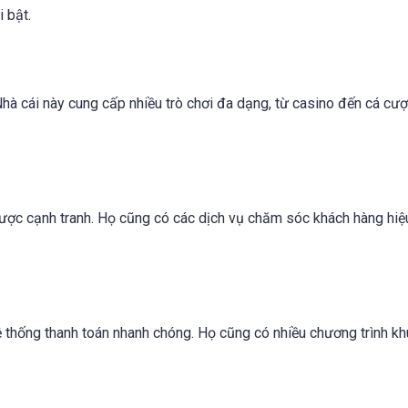
i bật.
Nhà cái này cung cấp nhiều trò chơi đa dạng, từ casino đến cá cượ
cược cạnh tranh. Họ cũng có các dịch vụ chăm sóc khách hàng hiệ
ệ thống thanh toán nhanh chóng. Họ cũng có nhiều chương trình k