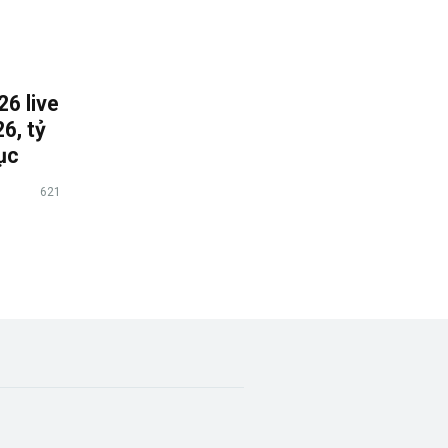
26 live
6, tỷ
tục
621