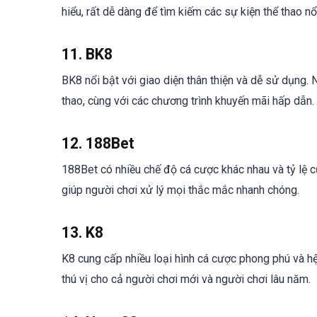
hiểu, rất dễ dàng để tìm kiếm các sự kiện thể thao nổ
11. BK8
BK8 nổi bật với giao diện thân thiện và dễ sử dụng. 
thao, cùng với các chương trình khuyến mãi hấp dẫn.
12. 188Bet
188Bet có nhiều chế độ cá cược khác nhau và tỷ lệ 
giúp người chơi xử lý mọi thắc mắc nhanh chóng.
13. K8
K8 cung cấp nhiều loại hình cá cược phong phú và h
thú vị cho cả người chơi mới và người chơi lâu năm.