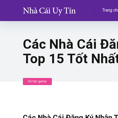
Trang ch
Các Nhà Cái Đă
Top 15 Tốt Nhấ
tin tức game
Các Nhà Cái Đăng Ký Nhận T