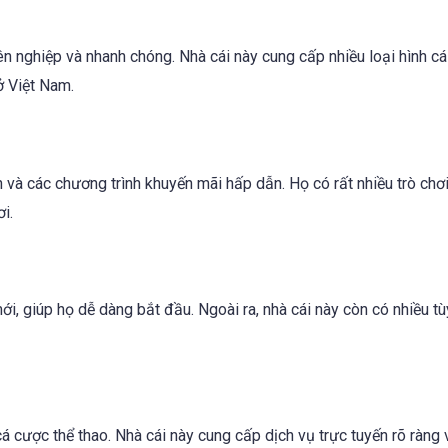
 nghiệp và nhanh chóng. Nhà cái này cung cấp nhiều loại hình c
ở Việt Nam.
 và các chương trình khuyến mãi hấp dẫn. Họ có rất nhiều trò chơ
i.
i, giúp họ dễ dàng bắt đầu. Ngoài ra, nhà cái này còn có nhiều t
cược thể thao. Nhà cái này cung cấp dịch vụ trực tuyến rõ ràng 