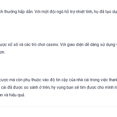
h thưởng hấp dẫn. Với một đội ngũ hỗ trợ nhiệt tình, họ đã tạo dự
ợc xổ số và các trò chơi casino. Với giao diện dễ dàng sử dụng 
ơn.
 cược mà còn phụ thuộc vào độ tin cậy của nhà cái trong việc than
cái đã được so sánh ở trên, hy vọng bạn sẽ tìm được cho mình n
n và hiệu quả.