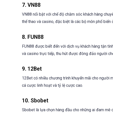
7. VN88
VN88 nổi bật với chế độ chăm sóc khách hàng chuyên
thể thao và casino, đặc biệt là các bộ môn phổ biến 
8. FUN88
FUN88 được biết đến với dịch vụ khách hàng tận tình
và casino trực tiếp, thu hút được đông đảo người chơ
9. 12Bet
12Bet có nhiều chương trình khuyến mãi cho người mớ
cá cược linh hoạt và tỷ lệ cược cao.
10. Sbobet
Sbobet là lựa chọn hàng đầu cho những ai đam mê cá 