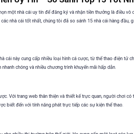
chọn một nhà cái uy tín để đăng ký và nhận tiền thưởng là điều vô 
 các nhà cái tốt nhất, chúng tôi đã so sánh 15 nhà cái hàng đầu, 
à cái này cung cấp nhiều loại hình cá cược, từ thể thao điện tử c
ền nhanh chóng và nhiều chương trình khuyến mãi hấp dẫn.
ợc. Với trang web thân thiện và thiết kế trực quan, người chơi có 
c biết đến với tính năng phát trực tiếp các sự kiện thể thao.