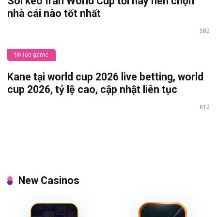
Soi kèo Iran World Cup tối nay nên chọn
nhà cái nào tốt nhất
582
tin tức game
Kane tại world cup 2026 live betting, world
cup 2026, tỷ lệ cao, cập nhật liên tục
612
New Casinos