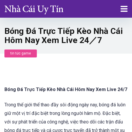
Bóng Đá Trực Tiếp Kèo Nhà Cái
Hôm Nay Xem Live 24／7
tin tức game
Bóng Đá Trực Tiếp Kèo Nhà Cái Hôm Nay Xem Live 24/7
Trong thế giới thể thao đầy sôi động ngày nay, bóng đá luôn
giữ một vị trí đặc biệt trong lòng người hâm mộ. Đặc biệt,
với sự phát triển của công nghệ, việc theo dõi các trận đấu
bóng đá trực tiếp và cá cược trực tuyến đã trở thành một xu