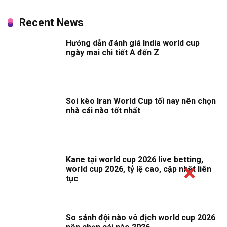
Recent News
Hướng dẫn đánh giá India world cup
ngày mai chi tiết A đến Z
Soi kèo Iran World Cup tối nay nên chọn
nhà cái nào tốt nhất
Kane tại world cup 2026 live betting,
world cup 2026, tỷ lệ cao, cập nhật liên
tục
So sánh đội nào vô địch world cup 2026