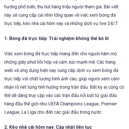
hướng phổ biến, thu hút hàng triệu người tham gia. Bài viết
này sẽ cung cấp cái nhìn tổng quan về việc xem bóng đá
trực tiếp, kèo nhà cái hôm nay và những dịch vụ live 24/7.
1. Bóng đá trực tiếp: Trải nghiệm không thể bỏ lỡ
Việc xem bóng đá trực tiếp mang đến cho người hâm mộ
những giây phút hồi hộp và cảm xúc mạnh mẽ. Các trang
web và ứng dụng hiện nay cung cấp dịch vụ xem bóng đá
trực tiếp với chất lượng hình ảnh cao, giúp người xem cảm
nhận rõ nét từng tình huống trong trận đấu. Bất kỳ ai cũng có
thể dễ dàng truy cập vào các trận đấu nổi bật từ giải đấu
hàng đầu thế giới như UEFA Champions League, Premier
League, La Liga cho đến các giải đấu trong nước.
2. Kèo nhà cái hôm nay: Cập nhật liên tục