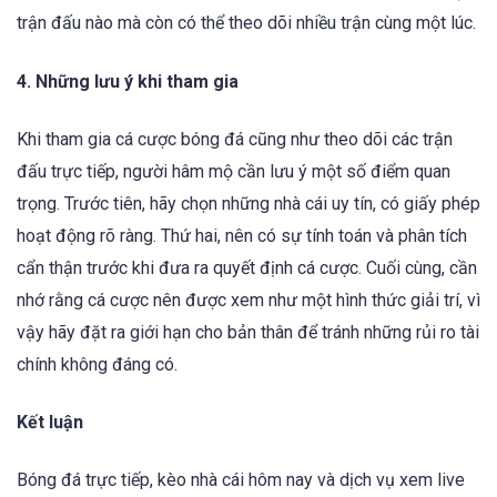
trận đấu nào mà còn có thể theo dõi nhiều trận cùng một lúc.
4. Những lưu ý khi tham gia
Khi tham gia cá cược bóng đá cũng như theo dõi các trận
đấu trực tiếp, người hâm mộ cần lưu ý một số điểm quan
trọng. Trước tiên, hãy chọn những nhà cái uy tín, có giấy phép
hoạt động rõ ràng. Thứ hai, nên có sự tính toán và phân tích
cẩn thận trước khi đưa ra quyết định cá cược. Cuối cùng, cần
nhớ rằng cá cược nên được xem như một hình thức giải trí, vì
vậy hãy đặt ra giới hạn cho bản thân để tránh những rủi ro tài
chính không đáng có.
Kết luận
Bóng đá trực tiếp, kèo nhà cái hôm nay và dịch vụ xem live