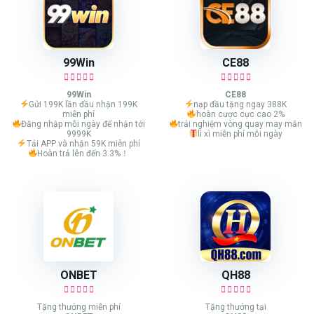
99Win
CE88
99Win
CE88
Gửi 199K lần đầu nhận 199K
nạp đầu tặng ngay 388K
miễn phí
hoàn cược cực cao 2%
Đăng nhập mỗi ngày để nhận tới
trải nghiệm vòng quay may mắn
9999K
lì xì miễn phí mỗi ngày
Tải APP và nhận 59K miễn phí
Hoàn trả lên đến 3.3%！
ONBET
QH88
Tặng thưởng miễn phí
Tặng thưởng tại